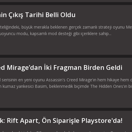
in Çıkış Tarihi Belli Oldu
liğindeki, büyük merakla beklenen gerçek zamanlı strateji oyunu Men of W
uoyuncu modu, kapsamlı mod desteği gibi içeriklere sahip...
ed Mirage’dan İki Fragman Birden Geldi
 serisinin en yeni oyunu Assassin's Creed Mirage'ın hem hikaye hem de 
 kurnaz yankesici Basim, beklenmedik biçimde The Hidden Ones'ın bir 
: Rift Apart, Ön Siparişle Playstore'da!