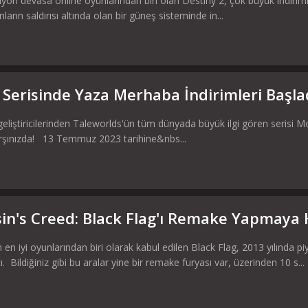
on devasa online oyunlarından biri olan Destiny 2, çok büyük indiriml
arın saldırısı altında olan bir güneş sisteminde in...
Serisinde Yaza Merhaba İndirimleri Başlad
geliştiricilerinden Taleworlds'ün tüm dünyada büyük ilgi gören serisi
arşınızda! 13 Temmuz 2023 tarihine&nbs...
sin's Creed: Black Flag'ı Remake Yapmaya H
n en iyi oyunlarından biri olarak kabul edilen Black Flag, 2013 yılınd
 Bildiğiniz gibi bu aralar yine bir remake furyası var, üzerinden 10 s...