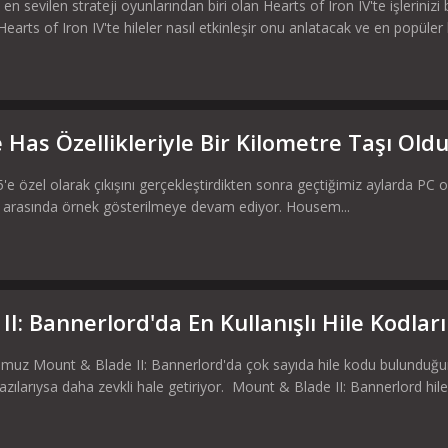
en sevilen strateji oyunlarından biri olan Hearts of Iron IV'te işlerinizi
rts of Iron IV'te hileler nasıl etkinleşir onu anlatacak ve en popüler hi
 Has Özellikleriyle Bir Kilometre Taşı Old
5'e özel olarak çıkışını gerçekleştirdikten sonra geçtiğimiz aylarda PC 
lar arasında örnek gösterilmeye devam ediyor. Housem...
I: Bannerlord'da En Kullanışlı Hile Kodları
umuz Mount & Blade II: Bannerlord'da çok sayıda hile kodu bulunduğu
azılarıysa daha zevkli hale getiriyor. Mount & Blade II: Bannerlord hilel