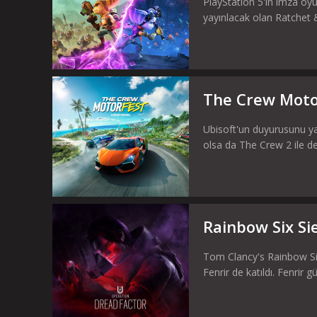
PlayStation 5'in imza oyu
yayınlacak olan Ratchet & 
The Crew Motor
Ubisoft'un duyurusunu y
olsa da The Crew 2 ile de
Rainbow Six Sie
Tom Clancy's Rainbow Six
Fenrir de katıldı. Fenrir 