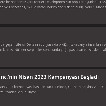
zlere bir haberimiz var!Frontier Developments'in popüler oyunları F1 
oo ve LostWinds, %80'e varan indirimlerle sizlerle buluşuyor!F1 Manag
da geçen Life of Delta'nın dünyasında bildiğimiz kadarıyla insanların
ı kalmış. Nükleer serpintiler sonucunda çoğu paslanan ve işlevlerini aks
nc.'nin Nisan 2023 Kampanyası Başladı
san 2023 kampanyası başladı! Back 4 Blood, Gotham Knights ve LEGO
l fiyatlar ile sunuluyor. ...