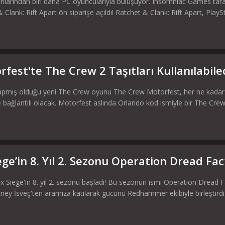
nlarından biri daha PC oyuncularıyla buluşuyor. Insomniac Games taraf
Clank: Rift Apart ön siparişe açıldı! Ratchet & Clank: Rift Apart, PlaySta
fest'te The Crew 2 Taşıtları Kullanılabile
apmış olduğu yeni The Crew oyunu The Crew Motorfest, her ne kadar
 bağlantılı olacak. Motorfest aslında Orlando kod ismiyle bir The Crew 2
ge’in 8. Yıl 2. Sezonu Operation Dread Fac
 Siege'in 8. yıl 2. sezonu başladı! Bu sezonun ismi Operation Dread F
güney İsveç'ten aramıza katılarak gücünü Redhammer ekibiyle birleştirdi. 