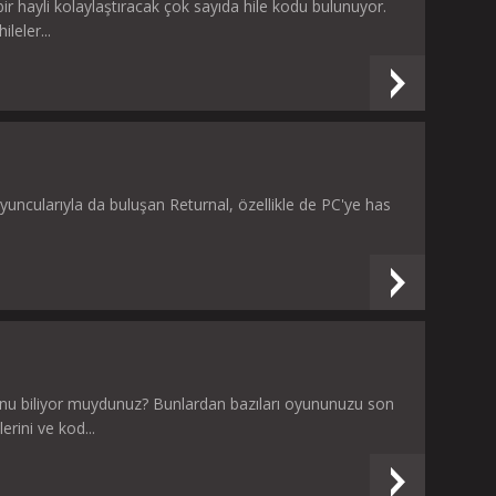
 bir hayli kolaylaştıracak çok sayıda hile kodu bulunuyor.
leler...
u
oyuncularıyla da buluşan Returnal, özellikle de PC'ye has
nu biliyor muydunuz? Bunlardan bazıları oyununuzu son
erini ve kod...