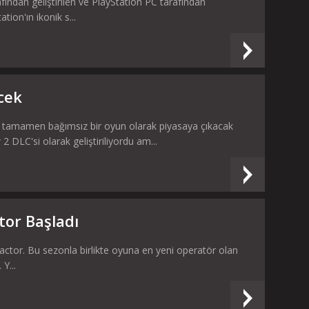
ından geliştirilen ve PlayStation PC tarafından
tion'ın ikonik s...
cek
 tamamen bağımsız bir oyun olarak piyasaya çıkacak
 DLC'si olarak geliştiriliyordu am...
tor Başladı
actor. Bu sezonla birlikte oyuna en yeni operatör olan
Y...