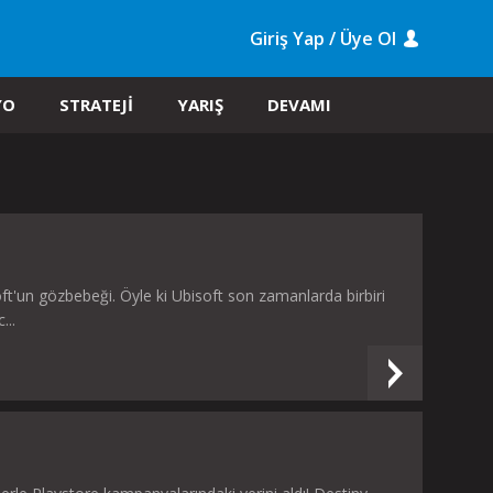
Giriş Yap / Üye Ol
YO
STRATEJİ
YARIŞ
DEVAMI
ft'un gözbebeği. Öyle ki Ubisoft son zamanlarda birbiri
...