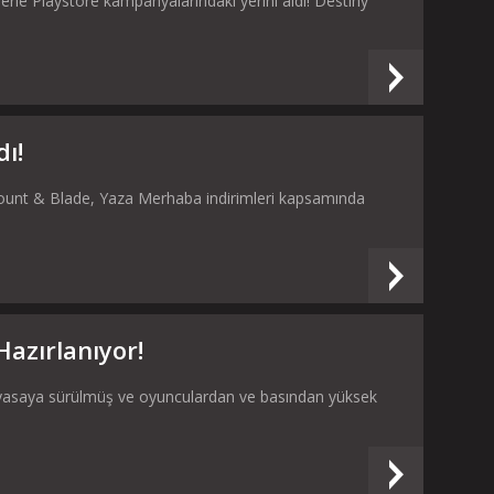
erle Playstore kampanyalarındaki yerini aldı! Destiny
ı!
 Mount & Blade, Yaza Merhaba indirimleri kapsamında
azırlanıyor!
a piyasaya sürülmüş ve oyunculardan ve basından yüksek