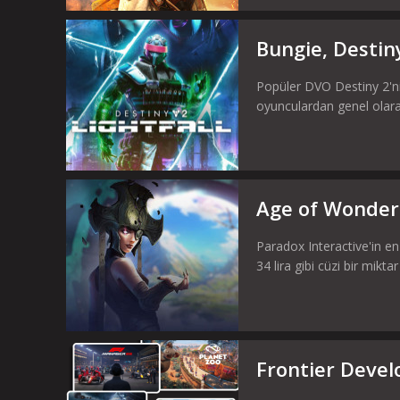
Bungie, Destiny
Popüler DVO Destiny 2'ni
oyunculardan genel olarak
Age of Wonders
Paradox Interactive'in e
34 lira gibi cüzi bir mik
Frontier Devel