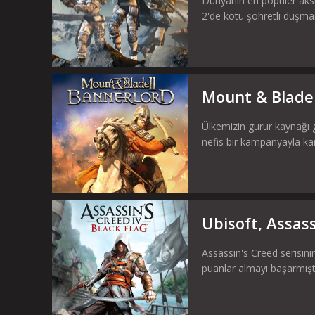
Dünyanın en popüler aksiy
2'de kötü şöhretli düşmanl
Mount & Blade 
Ülkemizin gurur kaynağı 
nefis bir kampanyayla k
Ubisoft, Assas
Assassin's Creed serisini
puanlar almayı başarmıştı.